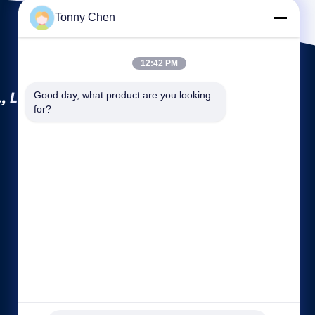
Tonny Chen
12:42 PM
, Ltd.
Good day, what product are you looking 
for?
कंपनी प्रोफ़ाइल
फैक्टरी यात्रा
गुणवत्ता नियंत्रण
साइटमैप
गोपनीयता नीति
हमसे संपर्क करें