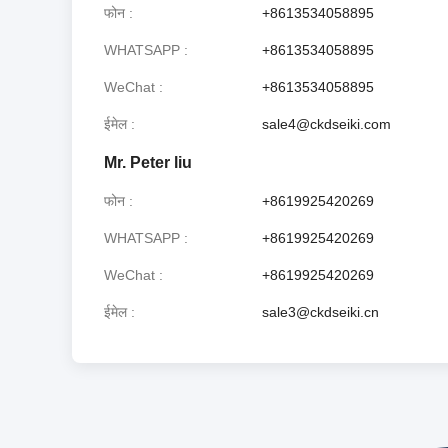
फोन
+8613534058895
WHATSAPP
+8613534058895
WeChat
+8613534058895
ईमेल
sale4@ckdseiki.com
Mr. Peter liu
फोन
+8619925420269
WHATSAPP
+8619925420269
WeChat
+8619925420269
ईमेल
sale3@ckdseiki.cn