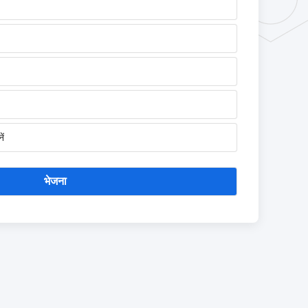
ें
भेजना