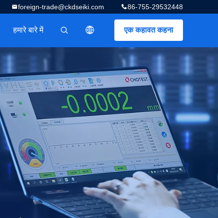
foreign-trade@ckdseiki.com
86-755-29532448
हमारे बारे में
एक कहावत कहना
描述