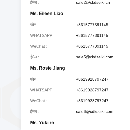
ईमेल
sale2@ckdseiki.cn
Ms. Eileen Liao
फोन
+8615777391145
WHATSAPP
+8615777391145
WeChat
+8615777391145
ईमेल
sale5@ckdseiki.com
Ms. Rosie Jiang
फोन
+8619928797247
WHATSAPP
+8619928797247
WeChat
+8619928797247
ईमेल
sale6@cdkseiki.com
Ms. Yuki re