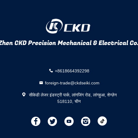
hen CKD Precision Mechanical & Electrical Co.
+8618664392298
foreign-trade@ckdseiki.com
सीकेडी लेजर इंडस्ट्री पार्क, लांगजिंग रोड, लांगहुआ, शेन्ज़ेन
518110, चीन
描
描
描
描