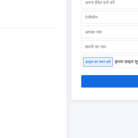
कृपया फ़ाइल चुन
फ़ाइल का चयन करें