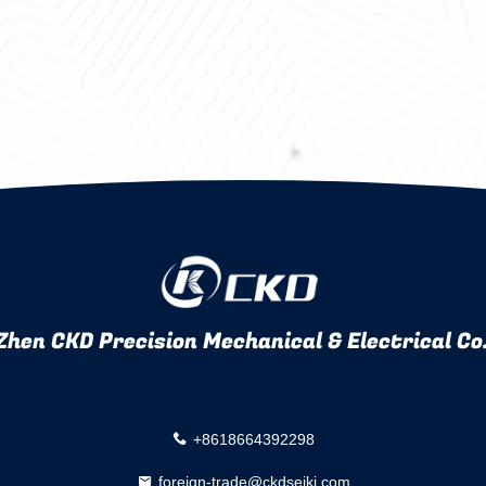
hen CKD Precision Mechanical & Electrical Co.
+8618664392298
foreign-trade@ckdseiki.com