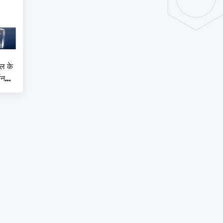
टल के
णन