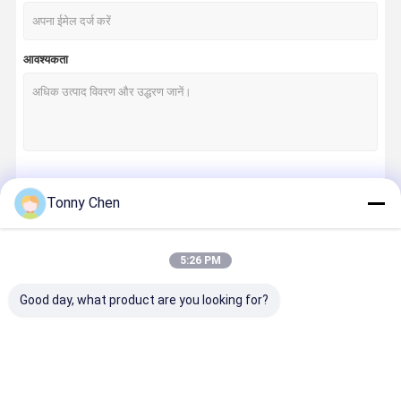
आवश्यकता
जारी रखें
Tonny Chen
5:26 PM
हमारी श्रेणियाँ
Good day, what product are you looking for?
घर
उत्पाद
वीडियो
हमारे बारे में
लेजर ग्लास काटने
कांच दर्पण काटने
लेजर ड्रिलिंग
लेजर धातु काटन