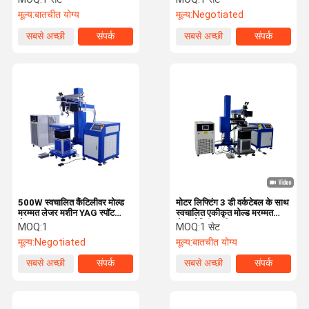
मूल्य:
बातचीत योग्य
मूल्य:
Negotiated
सबसे अच्छी
संपर्क
सबसे अच्छी
संपर्क
कीमत
कीमत
500W स्वचालित कैंटिलीवर मोल्ड
मोटर लिफ्टिंग 3 डी वर्कटेबल के साथ
मरम्मत लेजर मशीन YAG स्पॉट
स्वचालित एकीकृत मोल्ड मरम्मत
लेजर मरम्मत
लेजर वेल्डिंग मशीन
MOQ:
1
MOQ:
1 सेट
मूल्य:
Negotiated
मूल्य:
बातचीत योग्य
सबसे अच्छी
संपर्क
सबसे अच्छी
संपर्क
कीमत
कीमत