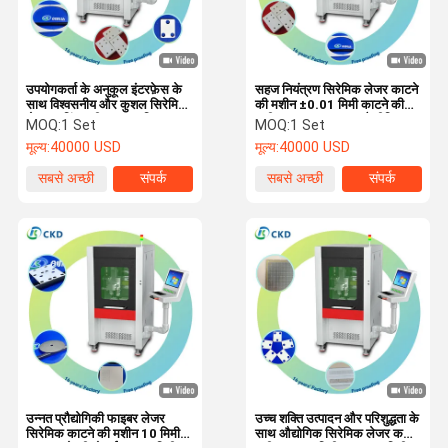
उपयोगकर्ता के अनुकूल इंटरफ़ेस के
सहज नियंत्रण सिरेमिक लेजर काटने
साथ विश्वसनीय और कुशल सिरेमिक
की मशीन ±0.01 मिमी काटने की
लेजर कटिंग मशीन मजबूत डिजाइन
सटीकता Zirconia / मैग्नीशियम
MOQ:
1 Set
MOQ:
1 Set
ऑक्साइड के लिए
मूल्य:
40000 USD
मूल्य:
40000 USD
सबसे अच्छी
संपर्क
सबसे अच्छी
संपर्क
कीमत
कीमत
घर
उत्पाद
वीडियो
हमारे बारे में
उन्नत प्रौद्योगिकी फाइबर लेजर
उच्च शक्ति उत्पादन और परिशुद्धता के
सिरेमिक काटने की मशीन 10 मिमी
साथ औद्योगिक सिरेमिक लेजर कटिंग