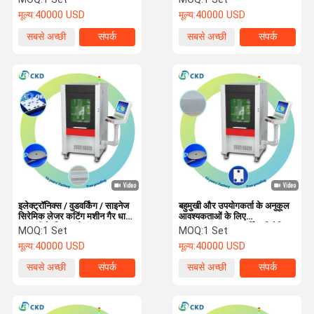
काटने की मशीन
X 1200 मिमी X 1500 मिमी
मूल्य:
40000 USD
मूल्य:
40000 USD
सामग्री
सबसे अच्छी
संपर्क
सबसे अच्छी
संपर्क
कीमत
कीमत
इलेक्ट्रॉनिक्स / वुडवर्किंग / साइनेज
बहुमुखी और उपयोगकर्ता के अनुकूल
सिरेमिक लेजर कटिंग मशीन गैर धातु
आवश्यकताओं के लिए
सामग्री के लिए पानी ठंडा
AC220V/50Hz वर्किंग सिरेमिक
MOQ:
1 Set
MOQ:
1 Set
लेजर कटिंग मशीन
मूल्य:
40000 USD
मूल्य:
40000 USD
सबसे अच्छी
संपर्क
सबसे अच्छी
संपर्क
कीमत
कीमत