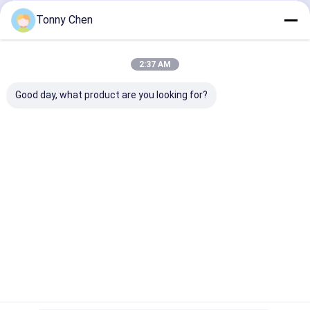
CO2 लेजर मार्किंग मशीन
जारी रखें
Tonny Chen
यूवी लेजर अंकन मशीन
फाइबर लेजर मार्किंग मशीन
2:37 AM
हमारी श्रेणियाँ
3 डी क्रिस्टल लेजर उत्कीर्णन मशीन
Good day, what product are you looking for?
सिरेमिक लेजर कटिंग मशीन
लेजर गोंद हटानेवाला
लेजर ग्लास काटने
कांच दर्पण काटने
लेजर ड्रिलिंग
लेजर धातु काटन
की मशीन
की मशीन
मशीन
की मशीन
होम
हमारे बारे में
हमसे संपर्क करें
Desktop Site
साइटमैप
गोपनीयता नीति
गुणवत्ता
लेजर ग्लास काटने की मशीन
चीन का कारखाना.Copyright © 2026