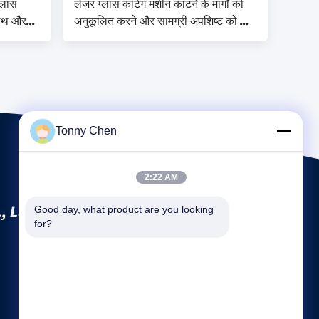
्लास
लेजर ग्लास कटिंग मशीन काटने के मार्गों को
पाथ और
अनुकूलित करने और सामग्री अपशिष्ट को कम
 है गति
करने के लिए बुद्धिमान सॉफ्टवेयर से लैस
सटीकता ± 0.01 मिमी तक
Tonny Chen
2:22 AM
, Ltd.
Good day, what product are you looking 
for?
कंपनी प्रोफ़ाइल
फैक्टरी यात्रा
गुणवत्ता नियंत्रण