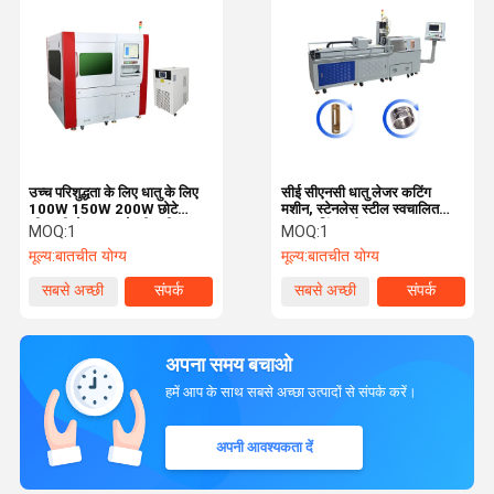
उच्च परिशुद्धता के लिए धातु के लिए
सीई सीएनसी धातु लेजर कटिंग
100W 150W 200W छोटे
मशीन, स्टेनलेस स्टील स्वचालित
सीएनसी लेजर काटने की मशीन
पाइप कटिंग मशीन
MOQ:
1
MOQ:
1
मूल्य:
बातचीत योग्य
मूल्य:
बातचीत योग्य
सबसे अच्छी
संपर्क
सबसे अच्छी
संपर्क
कीमत
कीमत
अपना समय बचाओ
हमें आप के साथ सबसे अच्छा उत्पादों से संपर्क करें।
अपनी आवश्यकता दें