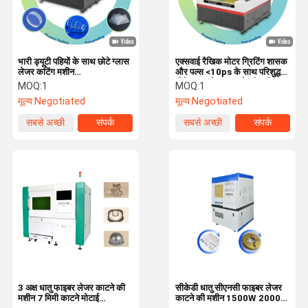
भारी ड्यूटी पहियों के साथ छोटे ग्लास
एक्सवाई रैखिक मोटर ग्रिटिंग शासक
लेजर कटिंग मशीन
और पल्स <10ps के साथ परिशुद्धता
400x500mm/600x700mm/600x900mm
छोटे ग्लास लेजर काटने की मशीन
MOQ:
1
MOQ:
1
मूल्य:
Negotiated
मूल्य:
Negotiated
सबसे अच्छी
संपर्क
सबसे अच्छी
संपर्क
कीमत
कीमत
घर
उत्पाद
वीडियो
हमारे बारे में
3 अक्ष धातु फाइबर लेजर काटने की
सीकेडी धातु सीएनसी फाइबर लेजर
मशीन 7 मिमी काटने मोटाई
काटने की मशीन 1500W 2000W