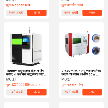
मूल्य:
Negotiated
मूल्य:
बातचीत योग्य
सबसे अच्छी
संपर्क
सबसे अच्छी
संपर्क
कीमत
कीमत
1500W लघु फाइबर लेजर कटिंग
0-400m/min लघु व्यवसाय लेजर
मशीन, 4 अक्ष मिनी धातु लेजर कटिंग
काटने की मशीन 150W 50W
मशीन
100W
MOQ:
1
MOQ:
1
मूल्य:
$37,000.00/sets >=1 sets
मूल्य:
बातचीत योग्य
सबसे अच्छी
संपर्क
सबसे अच्छी
संपर्क
कीमत
कीमत