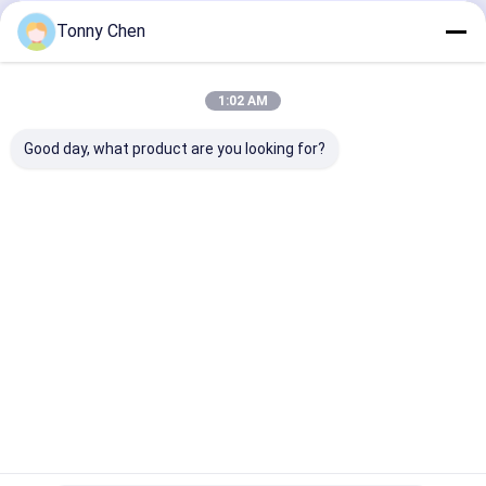
CO2 लेजर मार्किंग मशीन
जारी रखें
Tonny Chen
यूवी लेजर अंकन मशीन
फाइबर लेजर मार्किंग मशीन
1:02 AM
हमारी श्रेणियाँ
3 डी क्रिस्टल लेजर उत्कीर्णन मशीन
Good day, what product are you looking for?
सिरेमिक लेजर कटिंग मशीन
लेजर गोंद हटानेवाला
लेजर ग्लास काटने
कांच दर्पण काटने
लेजर ड्रिलिंग
लेजर धातु काटन
की मशीन
की मशीन
मशीन
की मशीन
होम
हमारे बारे में
हमसे संपर्क करें
Desktop Site
साइटमैप
गोपनीयता नीति
गुणवत्ता
लेजर ग्लास काटने की मशीन
चीन का कारखाना.Copyright © 2026