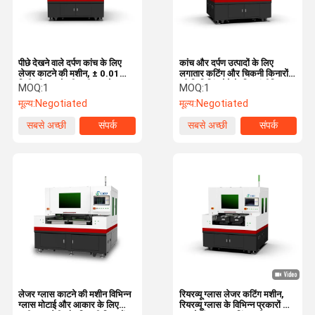
पीछे देखने वाले दर्पण कांच के लिए
कांच और दर्पण उत्पादों के लिए
लेजर काटने की मशीन, ± 0.01
लगातार कटिंग और चिकनी किनारों
मिमी की काटने की सटीकता के साथ
की फिनिशिंग देने के लिए इंजीनियर
MOQ:
1
MOQ:
1
पीछे देखने वाले दर्पण कांच की विभिन्न
ग्लास मिरर कटिंग मशीन
मूल्य:
Negotiated
मूल्य:
Negotiated
काटने की जरूरतों को पूरा करती है
सबसे अच्छी
संपर्क
सबसे अच्छी
संपर्क
कीमत
कीमत
घर
उत्पाद
वीडियो
हमारे बारे में
लेजर ग्लास काटने की मशीन विभिन्न
रियरव्यू ग्लास लेजर कटिंग मशीन,
ग्लास मोटाई और आकार के लिए
रियरव्यू ग्लास के विभिन्न प्रकारों को