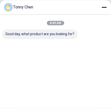
CO2 लेजर मार्किंग मशीन
जारी रखें
Tonny Chen
यूवी लेजर अंकन मशीन
फाइबर लेजर मार्किंग मशीन
8:49 AM
हमारी श्रेणियाँ
3 डी क्रिस्टल लेजर उत्कीर्णन मशीन
Good day, what product are you looking for?
सिरेमिक लेजर कटिंग मशीन
लेजर गोंद हटानेवाला
लेजर ग्लास काटने
कांच दर्पण काटने
लेजर ड्रिलिंग
लेजर धातु काटन
की मशीन
की मशीन
मशीन
की मशीन
होम
हमारे बारे में
हमसे संपर्क करें
Desktop Site
साइटमैप
गोपनीयता नीति
गुणवत्ता
लेजर ग्लास काटने की मशीन
चीन का कारखाना.Copyright © 2026