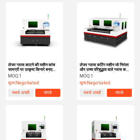
लेजर ग्लास काटने की मशीन कांच
लेजर ग्लास कटिंग मशीन जो निरंतर
सामग्री पर उत्कृष्ट किनारे बनाए
और उच्च परिशुद्धता वाले ग्लास कटिंग
रखते हुए तेजी से काटने की गति
ऑपरेशन के लिए उन्नत लेजर
MOQ:
1
MOQ:
1
प्रदान करने के लिए इंजीनियर
तकनीक के साथ 0-500 मिमी/
मूल्य:
Negotiated
मूल्य:
Negotiated
सेकंड की गति तक है
सबसे अच्छी
संपर्क
सबसे अच्छी
संपर्क
कीमत
कीमत